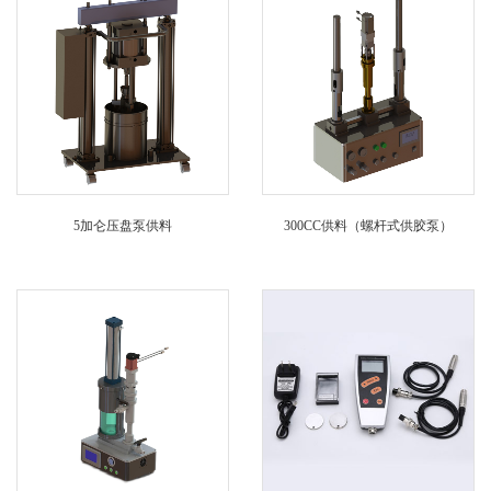
5加仑压盘泵供料
300CC供料（螺杆式供胶泵）