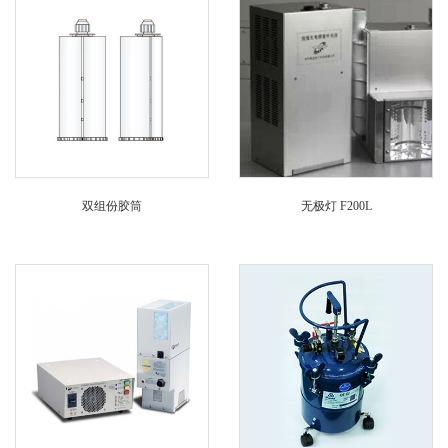
双组份胶筒
无极灯 F200L